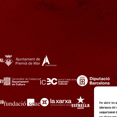
AL
RT
IÓ
Per oferir les 
informació del 
comportament de