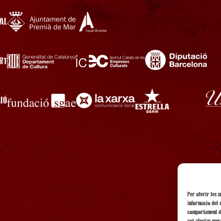
AL
RT
IÓ
Per oferir les 
informació del 
comportament de