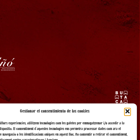
Gestionar el consentimiento de las cookies
millors experiències, utilitzem tecnologies com les galetes per emmagatzemar i/o accedir a la
dispositiu. El consentiment d'aquestes tecnologies ens permetrà processar dades com ara el
 navegació o les identificacions úniques en aquest lloc. No consentir o retirar el consentiment,