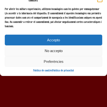
cookies
Per oferir les millors experiències, utilitzem tecnologies com les galetes per emmagatzemar
i/o accedir a la informació del dispositiu. El consentiment d'aquestes tecnologies ens permetrà
processar dades com ara el comportament de navegació o les identificacions úniques en aquest
lloc. No consentir o retirar el consentiment, pot afectar negativament certes característiques i
funcions.
Accepto
No accepto
AMB LA COL·LABORACIÓ
Preferències
Política de cookies
Política de privacitat