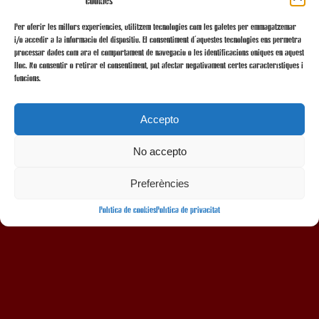
cookies
Per oferir les millors experiències, utilitzem tecnologies com les galetes per emmagatzemar
i/o accedir a la informació del dispositiu. El consentiment d'aquestes tecnologies ens permetrà
processar dades com ara el comportament de navegació o les identificacions úniques en aquest
lloc. No consentir o retirar el consentiment, pot afectar negativament certes característiques i
funcions.
Accepto
No accepto
AMB LA COL·LABORACIÓ
Preferències
Política de cookies
Política de privacitat