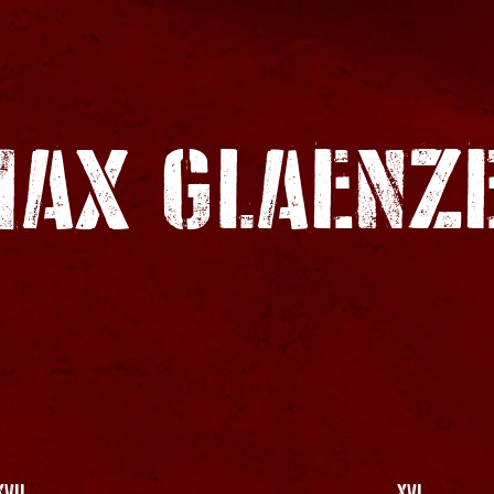
AX GLAENZ
XVII
XVI