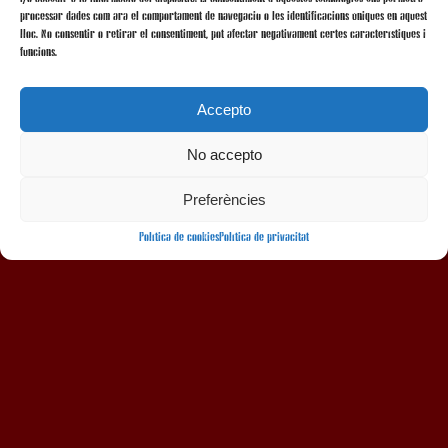
processar dades com ara el comportament de navegació o les identificacions úniques en aquest
lloc. No consentir o retirar el consentiment, pot afectar negativament certes característiques i
funcions.
Accepto
No accepto
AMB LA COL·LABORACIÓ
Preferències
Política de cookies
Política de privacitat
Avís legal