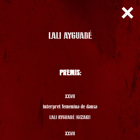
LALI AYGUADÉ
PREMIS:
XXVII
Intèrpret femenina de dansa
LALI AYGUADÉ (GIZAKI)
XXVII