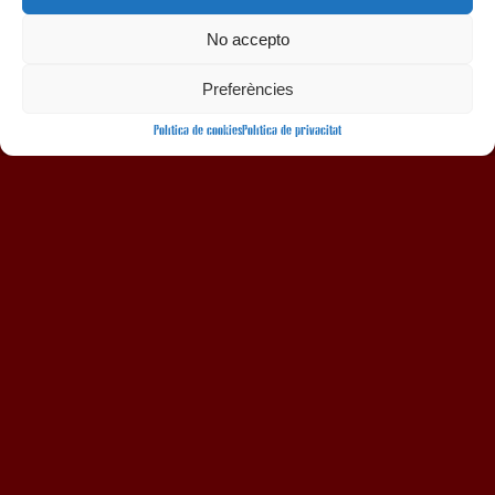
No accepto
AMB LA COL·LABORACIÓ
Preferències
Política de cookies
Política de privacitat
Avís legal
Política de privacitat
Política de cookies