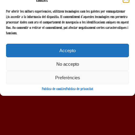
cookies
Per oferir les millors experiències, utilitzem tecnologies com les galetes per emmagatzemar
i/o accedir a la informació del dispositiu. El consentiment d'aquestes tecnologies ens permetrà
processar dades com ara el comportament de navegació o les identificacions úniques en aquest
lloc. No consentir o retirar el consentiment, pot afectar negativament certes característiques i
funcions.
Accepto
No accepto
AMB LA COL·LABORACIÓ
Preferències
Política de cookies
Política de privacitat