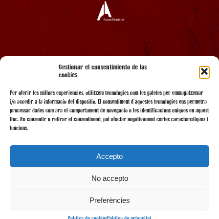
AMB EL SUPORT
Gestionar el consentimiento de las
cookies
Per oferir les millors experiències, utilitzem tecnologies com les galetes per emmagatzemar
i/o accedir a la informació del dispositiu. El consentiment d'aquestes tecnologies ens permetrà
processar dades com ara el comportament de navegació o les identificacions úniques en aquest
lloc. No consentir o retirar el consentiment, pot afectar negativament certes característiques i
funcions.
Accepto
No accepto
AMB LA COL·LABORACIÓ
Preferències