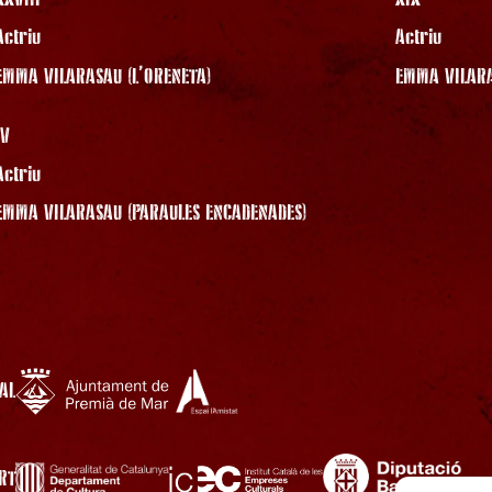
Actriu
Actriu
EMMA VILARASAU (L’ORENETA)
EMMA VILARA
IV
Actriu
EMMA VILARASAU (PARAULES ENCADENADES)
AL
RT