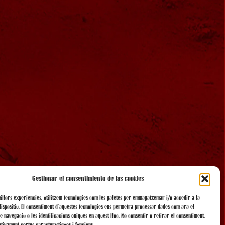
Gestionar el consentimiento de las cookies
millors experiències, utilitzem tecnologies com les galetes per emmagatzemar i/o accedir a la
dispositiu. El consentiment d'aquestes tecnologies ens permetrà processar dades com ara el
 navegació o les identificacions úniques en aquest lloc. No consentir o retirar el consentiment,