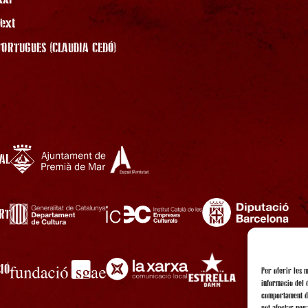
Text
TORTUGUES (CLAUDIA CEDÓ)
AL
RT
IÓ
Per oferir les 
informació del 
comportament de