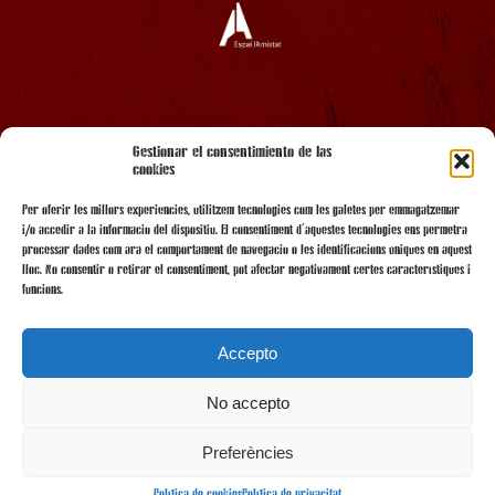
AMB EL SUPORT
Gestionar el consentimiento de las
cookies
Per oferir les millors experiències, utilitzem tecnologies com les galetes per emmagatzemar
i/o accedir a la informació del dispositiu. El consentiment d'aquestes tecnologies ens permetrà
processar dades com ara el comportament de navegació o les identificacions úniques en aquest
lloc. No consentir o retirar el consentiment, pot afectar negativament certes característiques i
funcions.
Accepto
No accepto
AMB LA COL·LABORACIÓ
Preferències