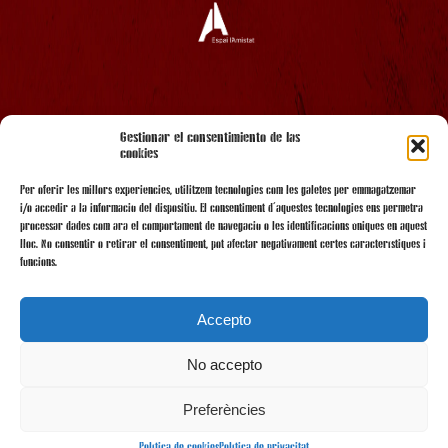
AMB EL SUPORT
Gestionar el consentimiento de las
cookies
Per oferir les millors experiències, utilitzem tecnologies com les galetes per emmagatzemar
i/o accedir a la informació del dispositiu. El consentiment d'aquestes tecnologies ens permetrà
processar dades com ara el comportament de navegació o les identificacions úniques en aquest
lloc. No consentir o retirar el consentiment, pot afectar negativament certes característiques i
funcions.
Accepto
No accepto
AMB LA COL·LABORACIÓ
Preferències