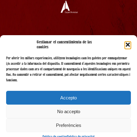
AMB EL SUPORT
Gestionar el consentimiento de las
cookies
Per oferir les millors experiències, utilitzem tecnologies com les galetes per emmagatzemar
i/o accedir a la informació del dispositiu. El consentiment d'aquestes tecnologies ens permetrà
processar dades com ara el comportament de navegació o les identificacions úniques en aquest
lloc. No consentir o retirar el consentiment, pot afectar negativament certes característiques i
funcions.
Accepto
No accepto
AMB LA COL·LABORACIÓ
Preferències