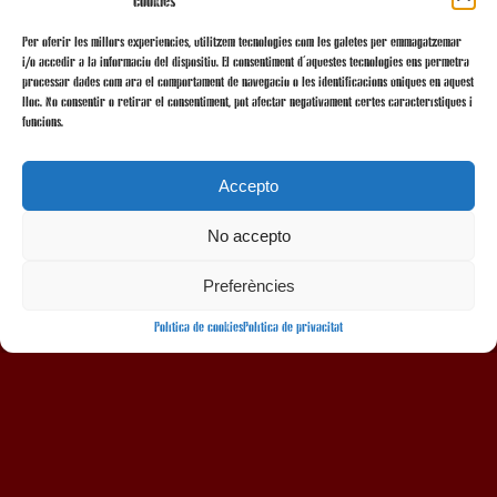
cookies
Per oferir les millors experiències, utilitzem tecnologies com les galetes per emmagatzemar
i/o accedir a la informació del dispositiu. El consentiment d'aquestes tecnologies ens permetrà
processar dades com ara el comportament de navegació o les identificacions úniques en aquest
lloc. No consentir o retirar el consentiment, pot afectar negativament certes característiques i
funcions.
Accepto
No accepto
AMB LA COL·LABORACIÓ
Preferències
Política de cookies
Política de privacitat