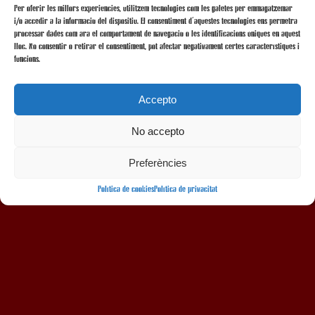
Per oferir les millors experiències, utilitzem tecnologies com les galetes per emmagatzemar
i/o accedir a la informació del dispositiu. El consentiment d'aquestes tecnologies ens permetrà
processar dades com ara el comportament de navegació o les identificacions úniques en aquest
lloc. No consentir o retirar el consentiment, pot afectar negativament certes característiques i
funcions.
Accepto
No accepto
AMB LA COL·LABORACIÓ
Preferències
Política de cookies
Política de privacitat