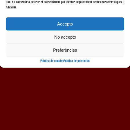
lloc. No consentir o retirar el consentiment, pot afectar negativament certes característiques i
funcions.
Accepto
No accepto
AMB LA COL·LABORACIÓ
Preferències
Política de cookies
Política de privacitat
Avís legal
Política de privacitat