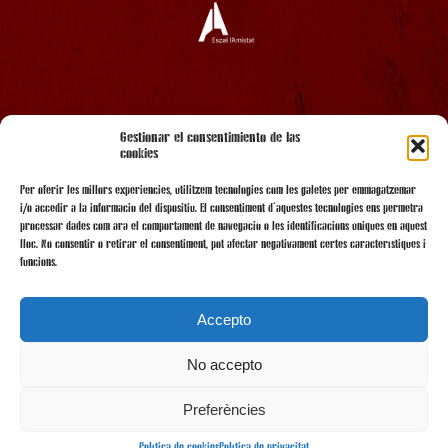
AMB EL SUPORT
Gestionar el consentimiento de las
cookies
Per oferir les millors experiències, utilitzem tecnologies com les galetes per emmagatzemar
i/o accedir a la informació del dispositiu. El consentiment d'aquestes tecnologies ens permetrà
processar dades com ara el comportament de navegació o les identificacions úniques en aquest
lloc. No consentir o retirar el consentiment, pot afectar negativament certes característiques i
funcions.
Accepto
No accepto
AMB LA COL·LABORACIÓ
Preferències