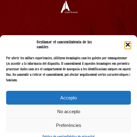
AMB EL SUPORT
Gestionar el consentimiento de las
cookies
Per oferir les millors experiències, utilitzem tecnologies com les galetes per emmagatzemar
i/o accedir a la informació del dispositiu. El consentiment d'aquestes tecnologies ens permetrà
processar dades com ara el comportament de navegació o les identificacions úniques en aquest
lloc. No consentir o retirar el consentiment, pot afectar negativament certes característiques i
funcions.
Accepto
No accepto
AMB LA COL·LABORACIÓ
Preferències