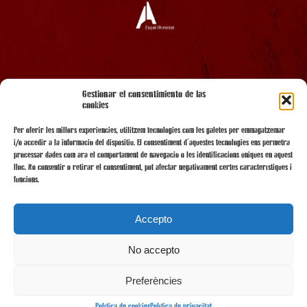
AMB EL SUPORT
Gestionar el consentimiento de las
cookies
Per oferir les millors experiències, utilitzem tecnologies com les galetes per emmagatzemar
i/o accedir a la informació del dispositiu. El consentiment d'aquestes tecnologies ens permetrà
processar dades com ara el comportament de navegació o les identificacions úniques en aquest
lloc. No consentir o retirar el consentiment, pot afectar negativament certes característiques i
funcions.
Accepto
No accepto
AMB LA COL·LABORACIÓ
Preferències