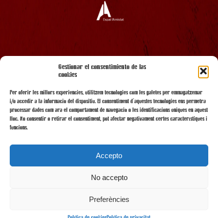
AMB EL SUPORT
Gestionar el consentimiento de las
cookies
Per oferir les millors experiències, utilitzem tecnologies com les galetes per emmagatzemar
i/o accedir a la informació del dispositiu. El consentiment d'aquestes tecnologies ens permetrà
processar dades com ara el comportament de navegació o les identificacions úniques en aquest
lloc. No consentir o retirar el consentiment, pot afectar negativament certes característiques i
funcions.
Accepto
No accepto
AMB LA COL·LABORACIÓ
Preferències