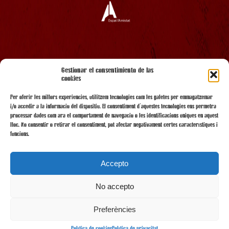
AMB EL SUPORT
Gestionar el consentimiento de las
cookies
Per oferir les millors experiències, utilitzem tecnologies com les galetes per emmagatzemar
i/o accedir a la informació del dispositiu. El consentiment d'aquestes tecnologies ens permetrà
processar dades com ara el comportament de navegació o les identificacions úniques en aquest
lloc. No consentir o retirar el consentiment, pot afectar negativament certes característiques i
funcions.
Accepto
No accepto
AMB LA COL·LABORACIÓ
Preferències