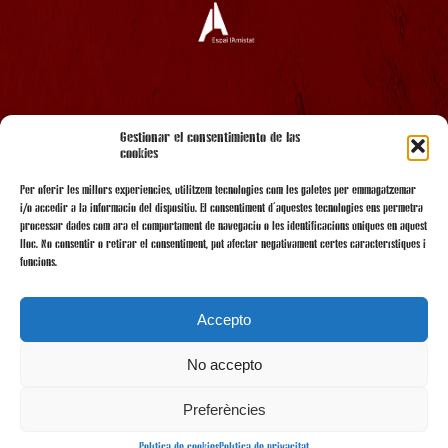
AMB EL SUPORT
Gestionar el consentimiento de las
cookies
Per oferir les millors experiències, utilitzem tecnologies com les galetes per emmagatzemar
i/o accedir a la informació del dispositiu. El consentiment d'aquestes tecnologies ens permetrà
processar dades com ara el comportament de navegació o les identificacions úniques en aquest
lloc. No consentir o retirar el consentiment, pot afectar negativament certes característiques i
funcions.
Accepto
No accepto
AMB LA COL·LABORACIÓ
Preferències