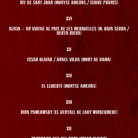
NIT DE SANT JOAN (MONTSE AMENÓS / ISIDRE PRUNÉS)
XVI
ALICIA – UN VIATGE AL PAIS DE LES MERAVELLES (M. RAFA SERRA /
BERTA RIERA)
XV
CÉSAR OLIVAR / ÁNGEL VILDA (MORT DE DAMA)
XIV
EL LLIBERTÍ (MONTSE AMENÓS)
XIII
NINA PAWLOWSKY (EL VENTALL DE LADY WINDERMERE)
XII