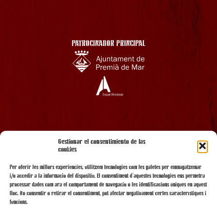
PATROCINADOR PRINCIPAL
AMB EL SUPORT
Gestionar el consentimiento de las
cookies
Per oferir les millors experiències, utilitzem tecnologies com les galetes per emmagatzemar
i/o accedir a la informació del dispositiu. El consentiment d'aquestes tecnologies ens permetrà
processar dades com ara el comportament de navegació o les identificacions úniques en aquest
lloc. No consentir o retirar el consentiment, pot afectar negativament certes característiques i
funcions.