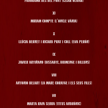
PANORAMA DES DEL PONT (CÉSAR OLIVAR)
XI
MIRIAM COMPTE (L’ONCLE VÀNIA)
X
LLÚCIA BERNET I RICARD PRAT I COLL (EVA PERÓN)
IX
JAVIER ARTIÑANO (DISSABTE, DIUMENGE I DILLUNS)
VIII
ANTONIO BELART (LA MARE CORATGE I ELS SEUS FILLS)
VII
MARTA RAFA SERRA (TITUS ANDRÒNIC)