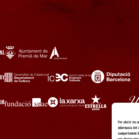
AL
RT
IÓ
Per oferir les 
informació del 
comportament de