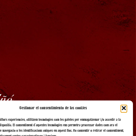
Gestionar el consentimiento de las cookies
millors experiències, utilitzem tecnologies com les galetes per emmagatzemar i/o accedir a la
dispositiu. El consentiment d'aquestes tecnologies ens permetrà processar dades com ara el
 navegació o les identificacions úniques en aquest lloc. No consentir o retirar el consentiment,