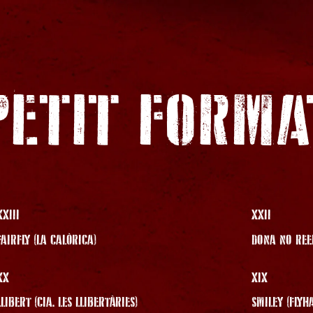
PETIT FORMA
XXIII
XXII
FAIRFLY (LA CALÒRICA)
DONA NO REED
XX
XIX
LLIBERT (CIA. LES LLIBERTÀRIES)
SMILEY (FLYH