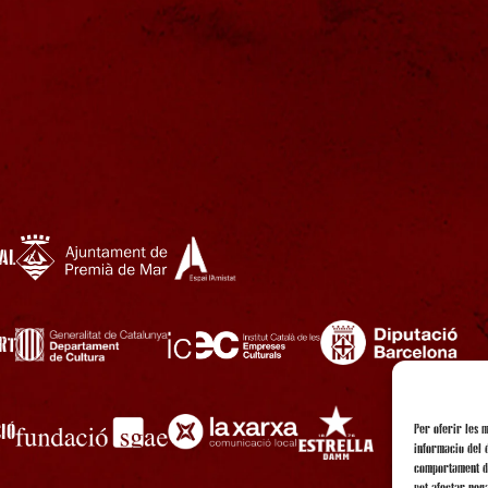
AL
RT
IÓ
Per oferir les 
informació del 
comportament de