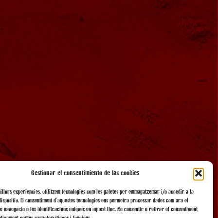
Gestionar el consentimiento de las cookies
millors experiències, utilitzem tecnologies com les galetes per emmagatzemar i/o accedir a la
dispositiu. El consentiment d'aquestes tecnologies ens permetrà processar dades com ara el
 navegació o les identificacions úniques en aquest lloc. No consentir o retirar el consentiment,