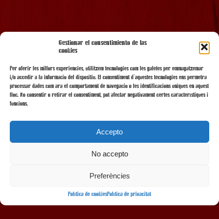
AMB EL SUPORT
Gestionar el consentimiento de las
cookies
Per oferir les millors experiències, utilitzem tecnologies com les galetes per emmagatzemar
i/o accedir a la informació del dispositiu. El consentiment d'aquestes tecnologies ens permetrà
processar dades com ara el comportament de navegació o les identificacions úniques en aquest
lloc. No consentir o retirar el consentiment, pot afectar negativament certes característiques i
funcions.
Accepto
No accepto
AMB LA COL·LABORACIÓ
Preferències
Política de cookies
Política de privacitat