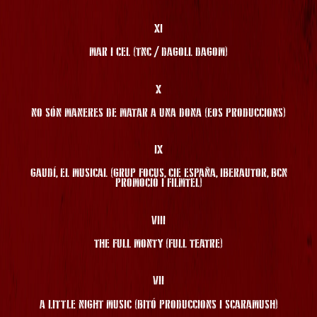
XI
MAR I CEL (TNC / DAGOLL DAGOM)
X
NO SÓN MANERES DE MATAR A UNA DONA (EOS PRODUCCIONS)
IX
GAUDÍ, EL MUSICAL (GRUP FOCUS, CIE ESPAÑA, IBERAUTOR, BCN
PROMOCIÓ I FILMTEL)
VIII
THE FULL MONTY (FULL TEATRE)
VII
A LITTLE NIGHT MUSIC (BITÓ PRODUCCIONS I SCARAMUSH)