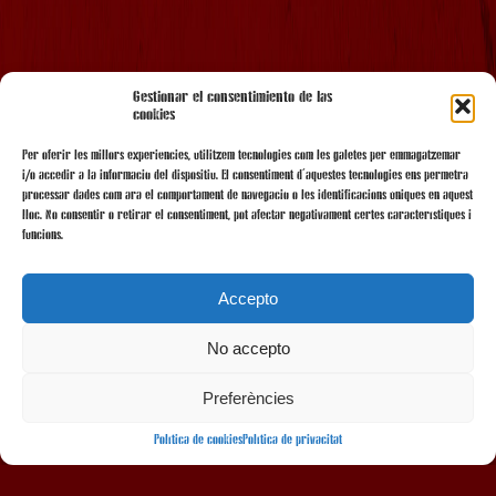
AMB EL SUPORT
Gestionar el consentimiento de las
cookies
Per oferir les millors experiències, utilitzem tecnologies com les galetes per emmagatzemar
i/o accedir a la informació del dispositiu. El consentiment d'aquestes tecnologies ens permetrà
processar dades com ara el comportament de navegació o les identificacions úniques en aquest
lloc. No consentir o retirar el consentiment, pot afectar negativament certes característiques i
funcions.
Accepto
No accepto
AMB LA COL·LABORACIÓ
Preferències
Política de cookies
Política de privacitat