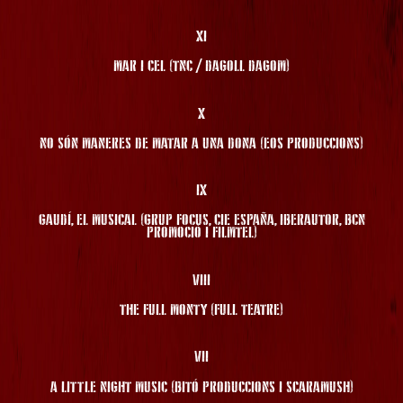
XI
MAR I CEL (TNC / DAGOLL DAGOM)
X
NO SÓN MANERES DE MATAR A UNA DONA (EOS PRODUCCIONS)
IX
GAUDÍ, EL MUSICAL (GRUP FOCUS, CIE ESPAÑA, IBERAUTOR, BCN
PROMOCIÓ I FILMTEL)
VIII
THE FULL MONTY (FULL TEATRE)
VII
A LITTLE NIGHT MUSIC (BITÓ PRODUCCIONS I SCARAMUSH)