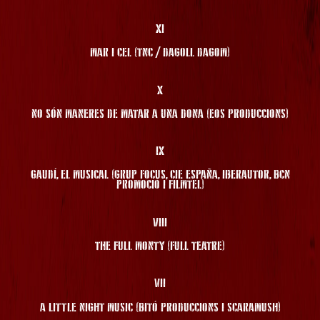
XI
MAR I CEL (TNC / DAGOLL DAGOM)
X
NO SÓN MANERES DE MATAR A UNA DONA (EOS PRODUCCIONS)
IX
GAUDÍ, EL MUSICAL (GRUP FOCUS, CIE ESPAÑA, IBERAUTOR, BCN
PROMOCIÓ I FILMTEL)
VIII
THE FULL MONTY (FULL TEATRE)
VII
A LITTLE NIGHT MUSIC (BITÓ PRODUCCIONS I SCARAMUSH)