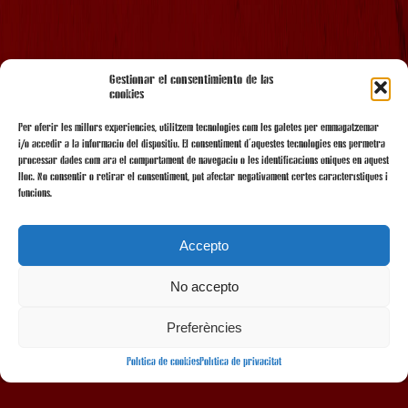
AMB EL SUPORT
Gestionar el consentimiento de las
cookies
Per oferir les millors experiències, utilitzem tecnologies com les galetes per emmagatzemar
i/o accedir a la informació del dispositiu. El consentiment d'aquestes tecnologies ens permetrà
processar dades com ara el comportament de navegació o les identificacions úniques en aquest
lloc. No consentir o retirar el consentiment, pot afectar negativament certes característiques i
funcions.
Accepto
No accepto
AMB LA COL·LABORACIÓ
Preferències
Política de cookies
Política de privacitat