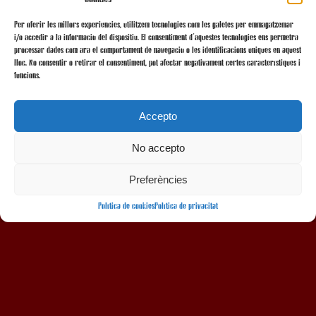
Per oferir les millors experiències, utilitzem tecnologies com les galetes per emmagatzemar
i/o accedir a la informació del dispositiu. El consentiment d'aquestes tecnologies ens permetrà
processar dades com ara el comportament de navegació o les identificacions úniques en aquest
lloc. No consentir o retirar el consentiment, pot afectar negativament certes característiques i
funcions.
Accepto
No accepto
AMB LA COL·LABORACIÓ
Preferències
Política de cookies
Política de privacitat