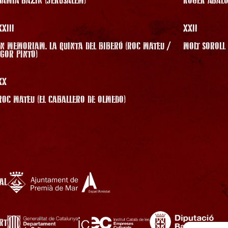
DAMIÀ BAZIN (JERUSALEM)
ROGER ÀBAL
XXIII
XXII
IN MEMORIAM. LA QUINTA DEL BIBERÓ (ROC MATEU /
MOLT SOROLL 
IGOR PINTO)
XX
ROC MATEU (EL CABALLERO DE OLMEDO)
AL
RT