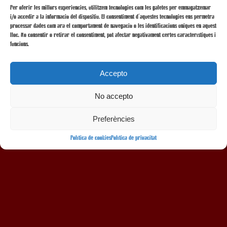
Per oferir les millors experiències, utilitzem tecnologies com les galetes per emmagatzemar
i/o accedir a la informació del dispositiu. El consentiment d'aquestes tecnologies ens permetrà
processar dades com ara el comportament de navegació o les identificacions úniques en aquest
lloc. No consentir o retirar el consentiment, pot afectar negativament certes característiques i
funcions.
Accepto
No accepto
AMB LA COL·LABORACIÓ
Preferències
Política de cookies
Política de privacitat