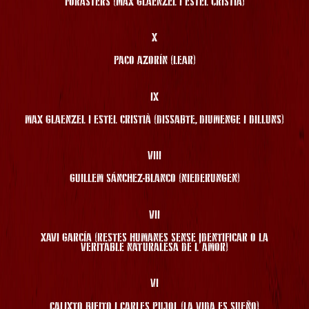
FORASTERS (MAX GLAENZEL I ESTEL CRISTIÀ)
X
PACO AZORÍN (LEAR)
IX
MAX GLAENZEL I ESTEL CRISTIÀ (DISSABTE, DIUMENGE I DILLUNS)
VIII
GUILLEM SÁNCHEZ-BLANCO (NIEDERUNGEN)
VII
XAVI GARCÍA (RESTES HUMANES SENSE IDENTIFICAR O LA
VERITABLE NATURALESA DE L’AMOR)
VI
CALIXTO BIEITO I CARLES PUJOL (LA VIDA ES SUEÑO)