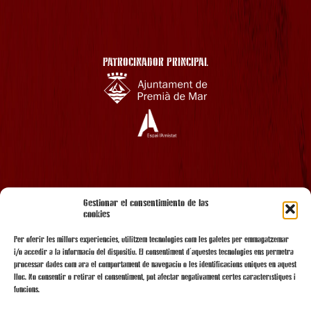
PATROCINADOR PRINCIPAL
AMB EL SUPORT
Gestionar el consentimiento de las
cookies
Per oferir les millors experiències, utilitzem tecnologies com les galetes per emmagatzemar
i/o accedir a la informació del dispositiu. El consentiment d'aquestes tecnologies ens permetrà
processar dades com ara el comportament de navegació o les identificacions úniques en aquest
lloc. No consentir o retirar el consentiment, pot afectar negativament certes característiques i
funcions.