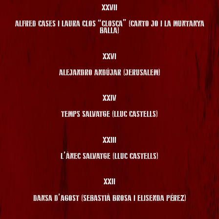
XXVII
ALFRED CASES I LAURA CLOS “CLOSCA” (CANTO JO I LA MUNTANYA
BALLA)
XXVI
ALEJANDRO ANDÚJAR (JERUSALEM)
XXIV
TEMPS SALVATGE (LLUC CASTELLS)
XXIII
L’ÀNEC SALVATGE (LLUC CASTELLS)
XXII
DANSA D’AGOST (SEBASTIÀ BROSA I ELISENDA PÉREZ)