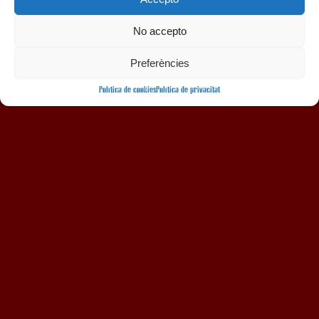
No accepto
AMB LA COL·LABORACIÓ
Preferències
Política de cookies
Política de privacitat
Avís legal
Política de privacitat
Política de cookies