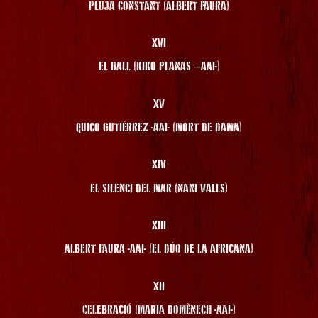
PLUJA CONSTANT (ALBERT FAURA)
XVI
EL BALL (KIKO PLANAS –AAI-)
XV
QUICO GUTIÉRREZ -AAI- (MORT DE DAMA)
XIV
EL SILENCI DEL MAR (NANI VALLS)
XIII
ALBERT FAURA -AAI- (EL DÚO DE LA AFRICANA)
XII
CELEBRACIÓ (MARIA DOMÈNECH -AAI-)