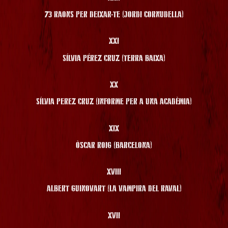
73 RAONS PER DEIXAR-TE (JORDI CORNUDELLA)
XXI
SÍLVIA PÉREZ CRUZ (TERRA BAIXA)
XX
SÍLVIA PEREZ CRUZ (INFORME PER A UNA ACADÈMIA)
XIX
ÒSCAR ROIG (BARCELONA)
XVIII
ALBERT GUINOVART (LA VAMPIRA DEL RAVAL)
XVII