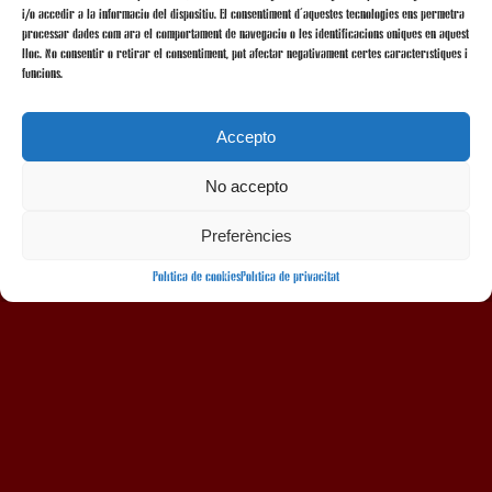
i/o accedir a la informació del dispositiu. El consentiment d'aquestes tecnologies ens permetrà
processar dades com ara el comportament de navegació o les identificacions úniques en aquest
lloc. No consentir o retirar el consentiment, pot afectar negativament certes característiques i
funcions.
Accepto
No accepto
AMB LA COL·LABORACIÓ
Preferències
Política de cookies
Política de privacitat