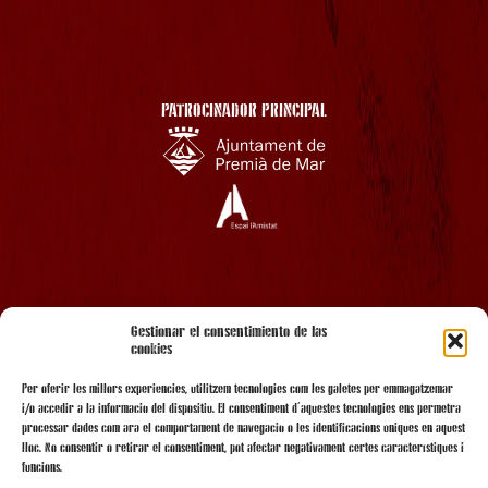
PATROCINADOR PRINCIPAL
AMB EL SUPORT
Gestionar el consentimiento de las
cookies
Per oferir les millors experiències, utilitzem tecnologies com les galetes per emmagatzemar
i/o accedir a la informació del dispositiu. El consentiment d'aquestes tecnologies ens permetrà
processar dades com ara el comportament de navegació o les identificacions úniques en aquest
lloc. No consentir o retirar el consentiment, pot afectar negativament certes característiques i
funcions.