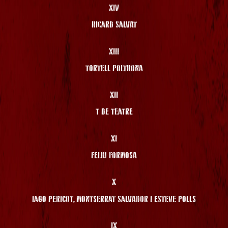
XIV
RICARD SALVAT
XIII
TORTELL POLTRONA
XII
T DE TEATRE
XI
FELIU FORMOSA
X
IAGO PERICOT, MONTSERRAT SALVADOR I ESTEVE POLLS
IX