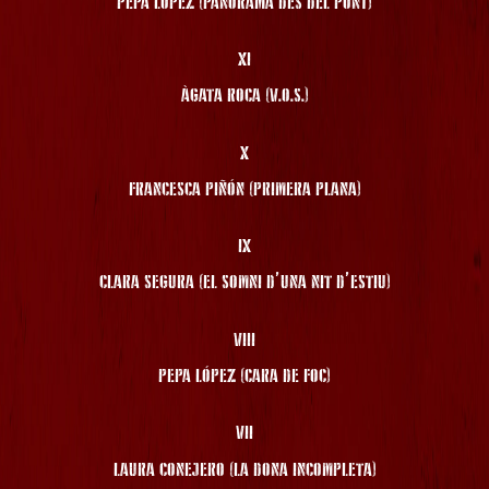
PEPA LÓPEZ (PANORAMA DES DEL PONT)
XI
ÀGATA ROCA (V.O.S.)
X
FRANCESCA PIÑÓN (PRIMERA PLANA)
IX
CLARA SEGURA (EL SOMNI D’UNA NIT D’ESTIU)
VIII
PEPA LÓPEZ (CARA DE FOC)
VII
LAURA CONEJERO (LA DONA INCOMPLETA)