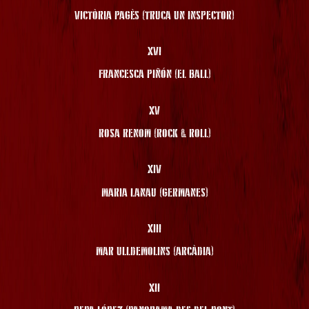
VICTÒRIA PAGÈS (TRUCA UN INSPECTOR)
XVI
FRANCESCA PIÑÓN (EL BALL)
XV
ROSA RENOM (ROCK & ROLL)
XIV
MARIA LANAU (GERMANES)
XIII
MAR ULLDEMOLINS (ARCÀDIA)
XII