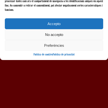
processar dades com ara el comportament de navegació o les identificacions úniques en aquest
lloc. No consentir o retirar el consentiment, pot afectar negativament certes característiques i
funcions.
Accepto
No accepto
AMB LA COL·LABORACIÓ
Preferències
Política de cookies
Política de privacitat
Avís legal