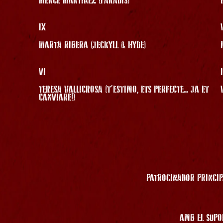
MERCÈ MARTÍNEZ (PARADÍS)
IX
MARTA RIBERA (JECKYLL & HYDE)
VI
TERESA VALLICROSA (T'ESTIMO, ETS PERFECTE... JA ET
CANVIARÉ!)
PATROCINADOR PRINCIP
AMB EL SUPO