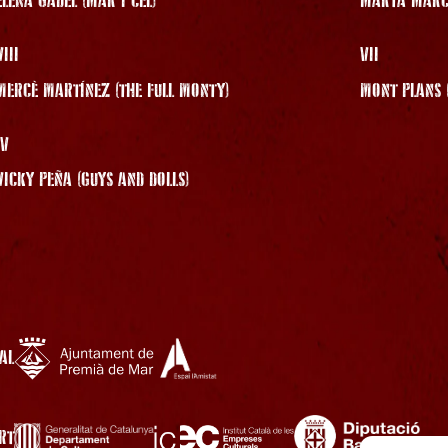
ELENA GADEL (MAR I CEL)
MARTA MARCO
VIII
VII
MERCÈ MARTÍNEZ (THE FULL MONTY)
MONT PLANS (
IV
VICKY PEÑA (GUYS AND DOLLS)
AL
RT