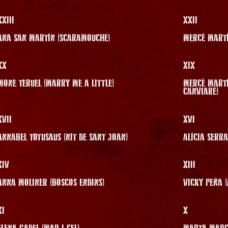
XXIII
XXII
ANA SAN MARTÍN (SCARAMOUCHE)
MERCÈ MARTÍ
XX
XIX
MONE TERUEL (MARRY ME A LITTLE)
MERCÈ MARTÍN
CANVIARÉ)
XVII
XVI
ANNABEL TOTUSAUS (NIT DE SANT JOAN)
ALÍCIA SERRA
XIV
XIII
ANNA MOLINER (BOSCOS ENDINS)
VICKY PEÑA (
XI
X