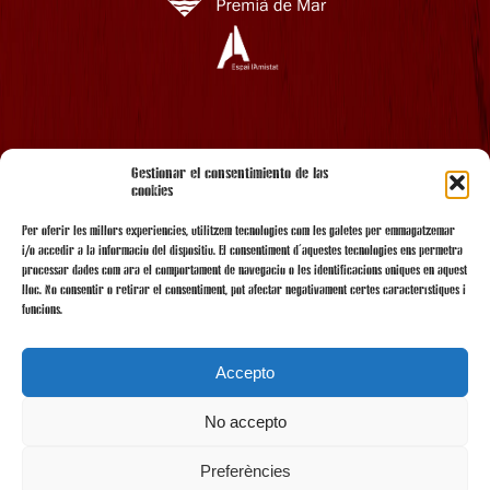
AMB EL SUPORT
Gestionar el consentimiento de las
cookies
Per oferir les millors experiències, utilitzem tecnologies com les galetes per emmagatzemar
i/o accedir a la informació del dispositiu. El consentiment d'aquestes tecnologies ens permetrà
processar dades com ara el comportament de navegació o les identificacions úniques en aquest
lloc. No consentir o retirar el consentiment, pot afectar negativament certes característiques i
funcions.
Accepto
No accepto
AMB LA COL·LABORACIÓ
Preferències