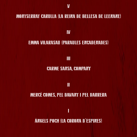
V
MONTSERRAT CARULLA (LA REINA DE BELLESA DE LEENANE)
IV
EMMA VILARASAU (PARAULES ENCADENADES)
III
CARME SANSA, COMPANY
II
MERCÈ COMES, PEL DAVANT I PEL DARRERA
I
ÀNGELS POCH (LA CORONA D'ESPINES)