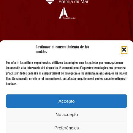
AMB EL SUPORT
Gestionar el consentimiento de las
cookies
Per oferir les millors experiències, utilitzem tecnologies com les galetes per emmagatzemar
i/o accedir a la informació del dispositiu. El consentiment d'aquestes tecnologies ens permetrà
processar dades com ara el comportament de navegació o les identificacions úniques en aquest
lloc. No consentir o retirar el consentiment, pot afectar negativament certes característiques i
funcions.
Accepto
No accepto
AMB LA COL·LABORACIÓ
Preferències