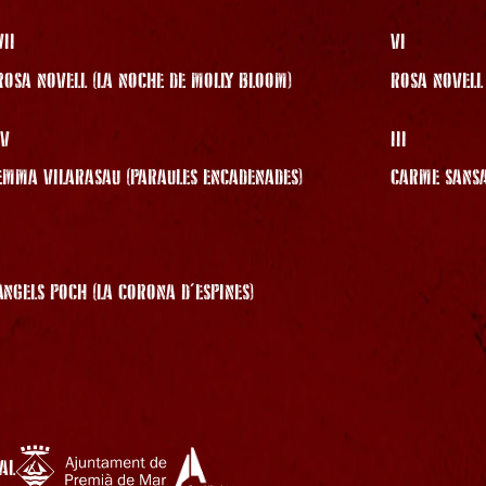
VII
VI
ROSA NOVELL (LA NOCHE DE MOLLY BLOOM)
ROSA NOVELL 
IV
III
EMMA VILARASAU (PARAULES ENCADENADES)
CARME SANS
I
ÀNGELS POCH (LA CORONA D'ESPINES)
AL