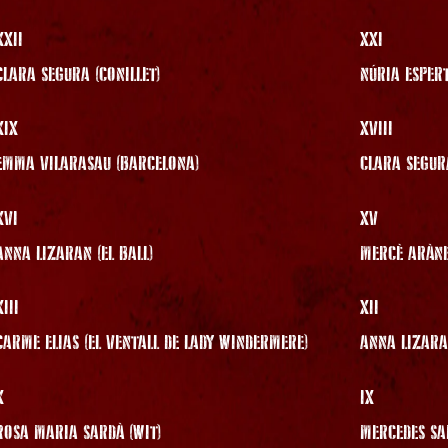
XXII
XXI
CLARA SEGURA (CONILLET)
NÚRIA ESPERT
XIX
XVIII
EMMA VILARASAU (BARCELONA)
CLARA SEGURA
XVI
XV
ANNA LIZARAN (EL BALL)
MERCÈ ARÀNE
XIII
XII
CARME ELIAS (EL VENTALL DE LADY WINDERMERE)
ANNA LIZARA
X
IX
ROSA MARIA SARDÀ (WIT)
MERCEDES SAM