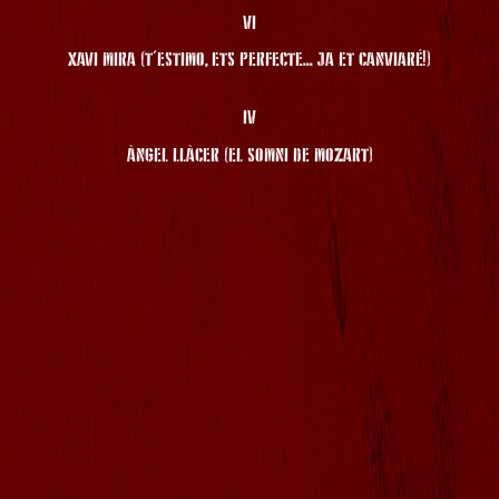
VI
XAVI MIRA (T'ESTIMO, ETS PERFECTE... JA ET CANVIARÉ!)
IV
ÀNGEL LLÀCER (EL SOMNI DE MOZART)