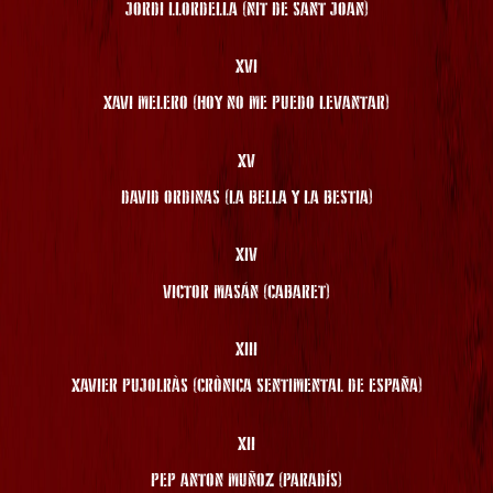
JORDI LLORDELLA (NIT DE SANT JOAN)
XVI
XAVI MELERO (HOY NO ME PUEDO LEVANTAR)
XV
DAVID ORDINAS (LA BELLA Y LA BESTIA)
XIV
VICTOR MASÁN (CABARET)
XIII
XAVIER PUJOLRÀS (CRÒNICA SENTIMENTAL DE ESPAÑA)
XII
PEP ANTON MUÑOZ (PARADÍS)