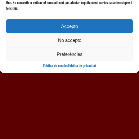
lloc. No consentir o retirar el consentiment, pot afectar negativament certes característiques i
funcions.
Accepto
No accepto
AMB LA COL·LABORACIÓ
Preferències
Política de cookies
Política de privacitat
Avís legal
Política de privacitat